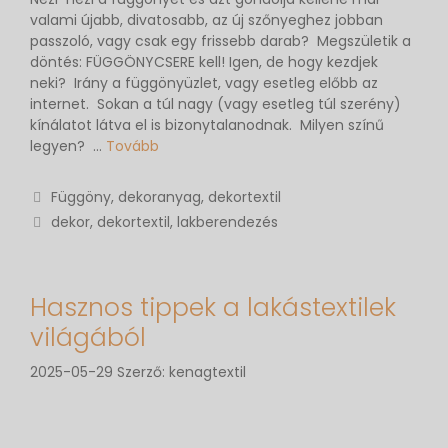
valami újabb, divatosabb, az új szőnyeghez jobban
passzoló, vagy csak egy frissebb darab? Megszületik a
döntés: FÜGGÖNYCSERE kell! Igen, de hogy kezdjek
neki? Irány a függönyüzlet, vagy esetleg előbb az
internet. Sokan a túl nagy (vagy esetleg túl szerény)
kínálatot látva el is bizonytalanodnak. Milyen színű
legyen? …
Tovább
Függöny, dekoranyag, dekortextil
dekor
,
dekortextil
,
lakberendezés
Hasznos tippek a lakástextilek
világából
2025-05-29
Szerző:
kenagtextil