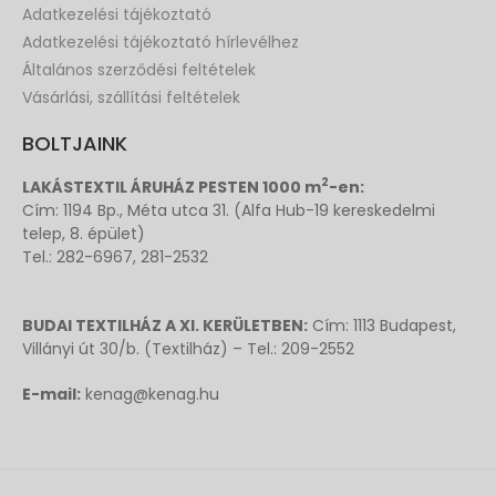
Adatkezelési tájékoztató
Adatkezelési tájékoztató hírlevélhez
Általános szerződési feltételek
Vásárlási, szállítási feltételek
BOLTJAINK
2
LAKÁSTEXTIL ÁRUHÁZ PESTEN 1000 m
-en:
Cím: 1194 Bp., Méta utca 31. (Alfa Hub-19 kereskedelmi
telep, 8. épület)
Tel.: 282-6967, 281-2532
BUDAI TEXTILHÁZ A XI. KERÜLETBEN:
Cím: 1113 Budapest,
Villányi út 30/b. (Textilház) – Tel.: 209-2552
E-mail:
kenag@kenag.hu