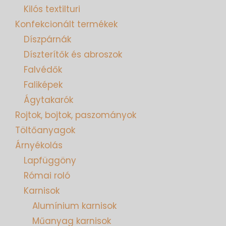
Kilós textilturi
Konfekcionált termékek
Díszpárnák
Díszterítők és abroszok
Falvédők
Faliképek
Ágytakarók
Rojtok, bojtok, paszományok
Töltőanyagok
Árnyékolás
Lapfüggöny
Római roló
Karnisok
Alumínium karnisok
Műanyag karnisok