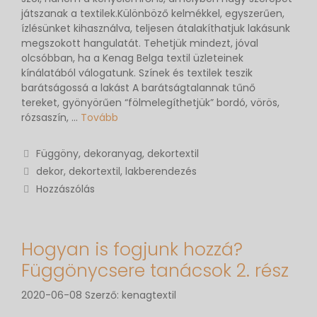
játszanak a textilek.Különböző kelmékkel, egyszerűen,
ízlésünket kihasználva, teljesen átalakíthatjuk lakásunk
megszokott hangulatát. Tehetjük mindezt, jóval
olcsóbban, ha a Kenag Belga textil üzleteinek
kínálatából válogatunk. Színek és textilek teszik
barátságossá a lakást A barátságtalannak tűnő
tereket, gyönyörűen “fölmelegíthetjük” bordó, vörös,
rózsaszín, …
Tovább
Függöny, dekoranyag, dekortextil
dekor
,
dekortextil
,
lakberendezés
Hozzászólás
Hogyan is fogjunk hozzá?
Függönycsere tanácsok 2. rész
2020-06-08
Szerző:
kenagtextil