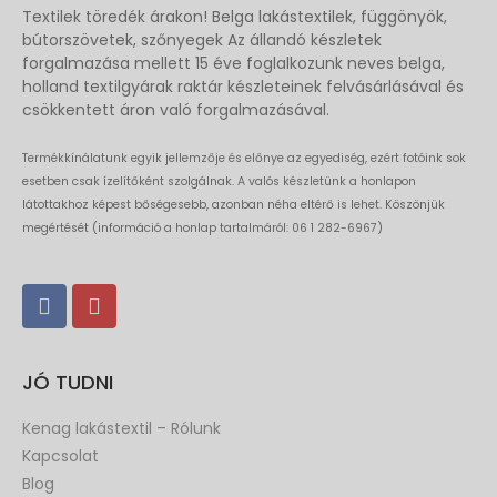
Textilek töredék árakon! Belga lakástextilek, függönyök,
bútorszövetek, szőnyegek Az állandó készletek
forgalmazása mellett 15 éve foglalkozunk neves belga,
holland textilgyárak raktár készleteinek felvásárlásával és
csökkentett áron való forgalmazásával.
Termékkínálatunk egyik jellemzője és előnye az egyediség, ezért fotóink sok
esetben csak ízelítőként szolgálnak. A valós készletünk a honlapon
látottakhoz képest bőségesebb, azonban néha eltérő is lehet. Köszönjük
megértését (információ a honlap tartalmáról: 06 1 282-6967)
JÓ TUDNI
Kenag lakástextil – Rólunk
Kapcsolat
Blog