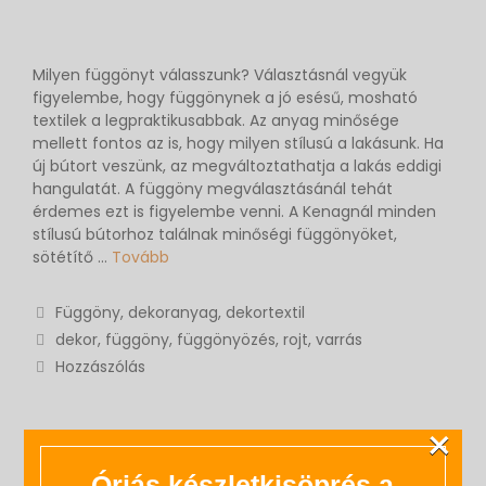
Milyen függönyt válasszunk? Választásnál vegyük
figyelembe, hogy függönynek a jó esésű, mosható
textilek a legpraktikusabbak. Az anyag minősége
mellett fontos az is, hogy milyen stílusú a lakásunk. Ha
új bútort veszünk, az megváltoztathatja a lakás eddigi
hangulatát. A függöny megválasztásánál tehát
érdemes ezt is figyelembe venni. A Kenagnál minden
stílusú bútorhoz találnak minőségi függönyöket,
sötétítő …
Tovább
Függöny, dekoranyag, dekortextil
dekor
,
függöny
,
függönyözés
,
rojt
,
varrás
Hozzászólás
×
Függönycsere tanácsok 1. rész
Óriás készletkisöprés a