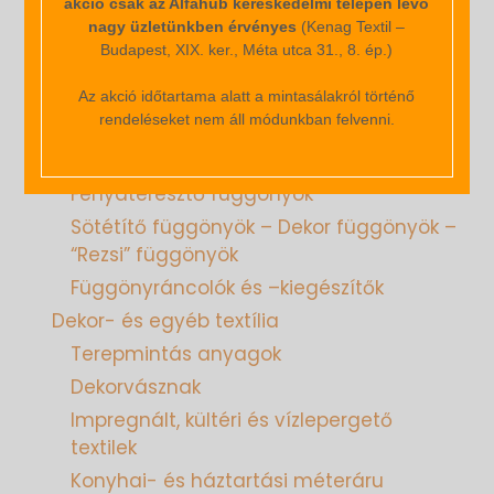
akció csak az Alfahub kereskedelmi telepen levő
Termékkínálatunk
nagy üzletünkben érvényes
(Kenag Textil –
Budapest, XIX. ker., Méta utca 31., 8. ép.)
Textil, lakástextil
Az akció időtartama alatt a mintasálakról történő
rendeléseket nem áll módunkban felvenni.
Bútorszövetek
Függöny
Fényáteresztő függönyök
Sötétítő függönyök – Dekor függönyök –
“Rezsi” függönyök
Függönyráncolók és –kiegészítők
Dekor- és egyéb textília
Terepmintás anyagok
Dekorvásznak
Impregnált, kültéri és vízlepergető
textilek
Konyhai- és háztartási méteráru