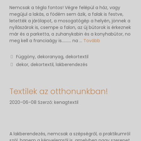
Nemcsak a tégla fontos! Végre felépül a ház, vagy
megújul a lakás, a födém sem ázik, a falak is festve,
letették a járólapot, a mosogatógép a helyén, jönnek a
nyílászárok is, csempe a falon, az új bútorok is érkeznek
már és a parketta, a zuhanykabin és a konyhabútor, no
meg kell a franciaágy is….…… na …
Tovább
Függöny, dekoranyag, dekortextil
dekor
,
dekortextil
,
lakberendezés
Textilek az otthonunkban!
2020-06-08
Szerző:
kenagtextil
A lakberendezés, nemcsak a szépségről, a praktikumról
szól, hanem a kényelemről is, amelyben nagy szerepet