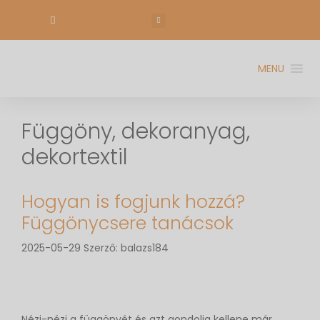
MENU
Függöny, dekoranyag,
dekortextil
Hogyan is fogjunk hozzá?
Függönycsere tanácsok
2025-05-29
Szerző:
balazs184
Nézi-nézi a függönyét és azt gondolja kellene már