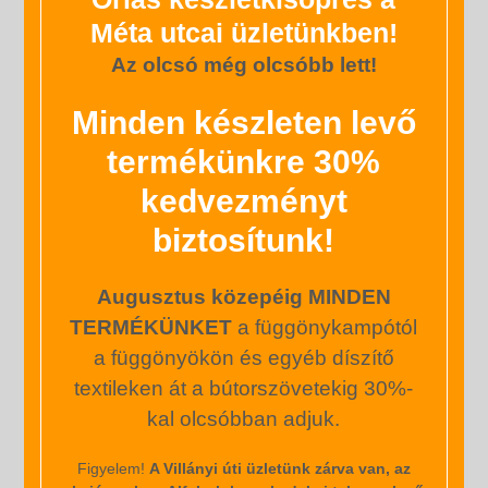
2020-06-08
Szerző:
kenagtextil
Méta utcai üzletünkben!
Az olcsó még olcsóbb lett!
Minden készleten levő
Lakásunk függönyözése Sokan bizonytalanok vagyunk.
Lecserélnénk a függönyeinket. Tönkrement, vagy unjuk
termékünkre 30%
már, de hogyan is fogjunk hozzá? Hol keressünk
anyagot? Hogyan számoljuk ki a mennyiséget, amire
kedvezményt
szükségünk van? Milyen díszítést válasszunk?Ehhez
biztosítunk!
adunk most tanácsot minden érdeklődő számára!
Függönycsere tanácsok „Mielőtt vásárolni indulunk,
mérjük le a karnist, és a karnison lévő akasztó
Augusztus közepéig MINDEN
távolságát a kívánt hossztól …
Tovább
TERMÉKÜNKET
a függönykampótól
a függönyökön és egyéb díszítő
Függöny, dekoranyag, dekortextil
dekoráció
,
függönyözés
textileken át a bútorszövetekig 30%-
Hozzászólás
kal olcsóbban adjuk.
Figyelem!
A Villányi úti üzletünk zárva van, az