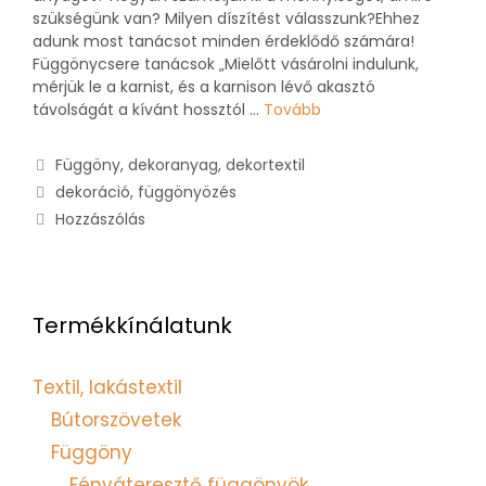
szükségünk van? Milyen díszítést válasszunk?Ehhez
adunk most tanácsot minden érdeklődő számára!
Függönycsere tanácsok „Mielőtt vásárolni indulunk,
mérjük le a karnist, és a karnison lévő akasztó
távolságát a kívánt hossztól …
Tovább
Függöny, dekoranyag, dekortextil
dekoráció
,
függönyözés
Hozzászólás
Termékkínálatunk
Textil, lakástextil
Bútorszövetek
Függöny
Fényáteresztő függönyök