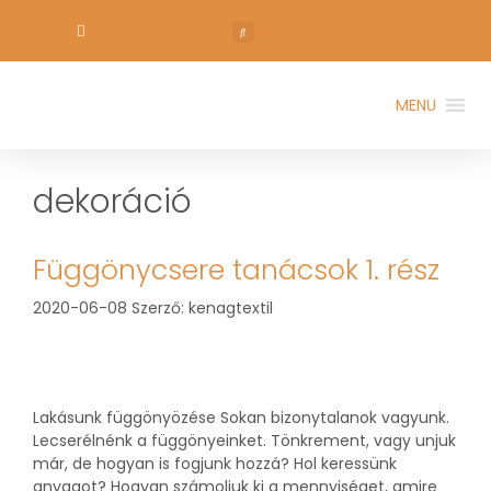
MENU
dekoráció
Függönycsere tanácsok 1. rész
2020-06-08
Szerző:
kenagtextil
Lakásunk függönyözése Sokan bizonytalanok vagyunk.
Lecserélnénk a függönyeinket. Tönkrement, vagy unjuk
már, de hogyan is fogjunk hozzá? Hol keressünk
anyagot? Hogyan számoljuk ki a mennyiséget, amire