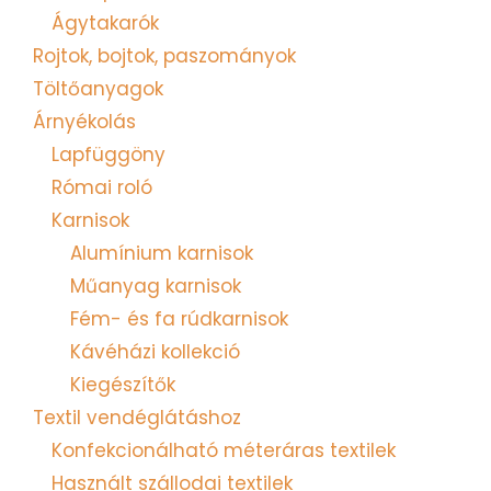
Ágytakarók
Rojtok, bojtok, paszományok
Töltőanyagok
Árnyékolás
Lapfüggöny
Római roló
Karnisok
Alumínium karnisok
Műanyag karnisok
Fém- és fa rúdkarnisok
Kávéházi kollekció
Kiegészítők
Textil vendéglátáshoz
Konfekcionálható méteráras textilek
Használt szállodai textilek