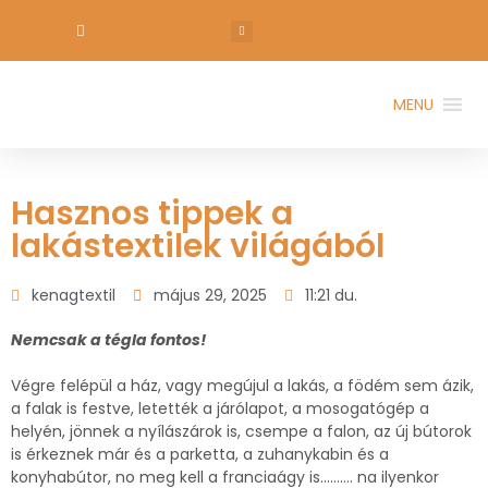
MENU
Hasznos tippek a
lakástextilek világából
kenagtextil
május 29, 2025
11:21 du.
Nemcsak a tégla fontos!
Végre felépül a ház, vagy megújul a lakás, a födém sem ázik,
a falak is festve, letették a járólapot, a mosogatógép a
helyén, jönnek a nyílászárok is, csempe a falon, az új bútorok
is érkeznek már és a parketta, a zuhanykabin és a
konyhabútor, no meg kell a franciaágy is….…… na ilyenkor