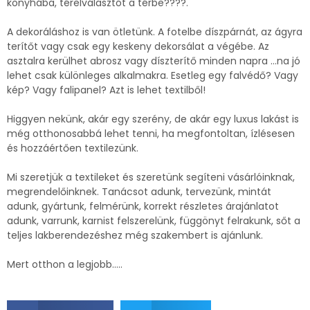
konyhába, térelválasztót a térbe????.
A dekoráláshoz is van ötletünk. A fotelbe díszpárnát, az ágyra
terítőt vagy csak egy keskeny dekorsálat a végébe. Az
asztalra kerülhet abrosz vagy díszterítő minden napra …na jó
lehet csak különleges alkalmakra. Esetleg egy falvédő? Vagy
kép? Vagy falipanel? Azt is lehet textilből!
Higgyen nekünk, akár egy szerény, de akár egy luxus lakást is
még otthonosabbá lehet tenni, ha megfontoltan, ízlésesen
és hozzáértően textilezünk.
Mi szeretjük a textileket és szeretünk segíteni vásárlóinknak,
megrendelőinknek. Tanácsot adunk, tervezünk, mintát
adunk, gyártunk, felmérünk, korrekt részletes árajánlatot
adunk, varrunk, karnist felszerelünk, függönyt felrakunk, sőt a
teljes lakberendezéshez még szakembert is ajánlunk.
Mert otthon a legjobb…..