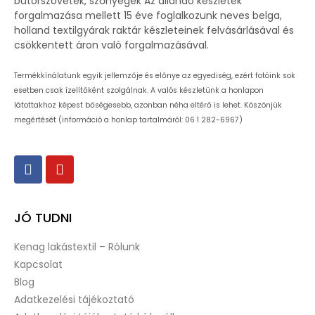
bútorszövetek, szőnyegek Az állandó készletek
forgalmazása mellett 15 éve foglalkozunk neves belga,
holland textilgyárak raktár készleteinek felvásárlásával és
csökkentett áron való forgalmazásával.
Termékkínálatunk egyik jellemzője és előnye az egyediség, ezért fotóink sok
esetben csak ízelítőként szolgálnak. A valós készletünk a honlapon
látottakhoz képest bőségesebb, azonban néha eltérő is lehet. Köszönjük
megértését (információ a honlap tartalmáról: 06 1 282-6967)
JÓ TUDNI
Kenag lakástextil – Rólunk
Kapcsolat
Blog
Adatkezelési tájékoztató