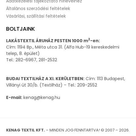
Adatkezelési tájékoztató hírlevélhez
Általános szerződési feltételek
Vásárlási, szállítási feltételek
BOLTJAINK
2
LAKÁSTEXTIL ÁRUHÁZ PESTEN 1000 m
-en:
Cím: 1194 Bp., Méta utca 31. (Alfa Hub-19 kereskedelmi
telep, 8. épület)
Tel.: 282-6967, 281-2532
BUDAI TEXTILHÁZ A XI. KERÜLETBEN:
Cím: 1113 Budapest,
Villányi út 30/b. (Textilház) – Tel.: 209-2552
E-mail:
kenag@kenag.hu
KENAG TEXTIL KFT.
– MINDEN JOG FENNTARTVA! © 2007 – 2026.