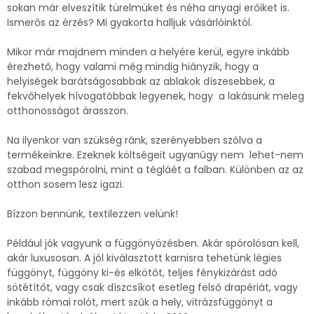
sokan már elveszítik türelmüket és néha anyagi erőiket is.
Ismerős az érzés? Mi gyakorta halljuk vásárlóinktól.
Mikor már majdnem minden a helyére kerül, egyre inkább
érezhető, hogy valami még mindig hiányzik, hogy a
helyiségek barátságosabbak az ablakok díszesebbek, a
fekvőhelyek hívogatóbbak legyenek, hogy a lakásunk meleg
otthonosságot árasszon.
Na ilyenkor van szükség ránk, szerényebben szólva a
termékeinkre. Ezeknek költségeit ugyanúgy nem lehet-nem
szabad megspórolni, mint a tégláét a falban. Különben az az
otthon sosem lesz igazi.
Bízzon bennünk, textilezzen velünk!
Például jók vagyunk a függönyözésben. Akár spórolósan kell,
akár luxusosan. A jól kiválasztott karnisra tehetünk légies
függönyt, függöny ki-és elkötőt, teljes fénykizárást adó
sötétítőt, vagy csak díszcsíkot esetleg felső drapériát, vagy
inkább római rolót, mert szűk a hely, vitrázsfüggönyt a