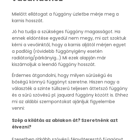
Mielőtt ellátogat a függöny üzletbe mérje meg a
karnis hosszát.
Jó ha tudja a szükséges függöny magasságot. Ha
ennek eldöntése egyedül nem megy, mi azt szoktuk
kérni a vevőinktől, hogy a karnis aljától mérjen egyet
a padlóig (rövidebb függönyigény esetén
radiátorig/párkányig…) Mi ezek alapján már
kiszámoljuk a leendő függöny hosszát.
Érdemes átgondolni, hogy milyen sűrűségű és
bőségű könnyű függönyt szeretne. Hiszen nagy a
választék a szinte tüllszerű teljesen áttetsző függöny
és a sűrű szövésű pl. jaquard függöny között is. Ehhez
mi az alábbi szempontokat ajánljuk figyelembe
venni:
Szép a kilátás az ablakon át? Szeretnénk azt
élvezni?
Ezesetben ritkább szövésű fényáteresztő függönyt