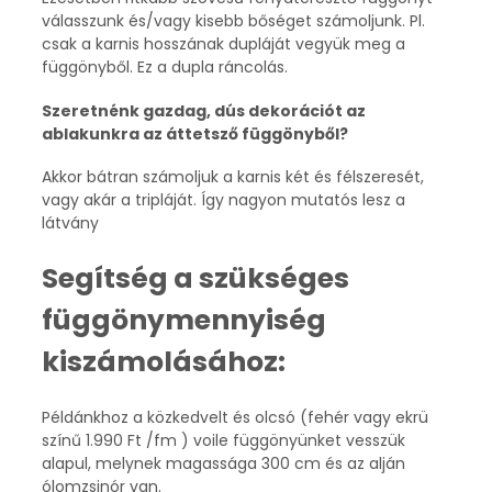
válasszunk és/vagy kisebb bőséget számoljunk. Pl.
csak a karnis hosszának dupláját vegyük meg a
függönyből. Ez a dupla ráncolás.
Szeretnénk gazdag, dús dekorációt az
ablakunkra az áttetsző függönyből?
Akkor bátran számoljuk a karnis két és félszeresét,
vagy akár a tripláját. Így nagyon mutatós lesz a
látvány
Segítség a szükséges
függönymennyiség
kiszámolásához:
Példánkhoz a közkedvelt és olcsó (fehér vagy ekrü
színű 1.990 Ft /fm ) voile függönyünket vesszük
alapul, melynek magassága 300 cm és az alján
ólomzsinór van.