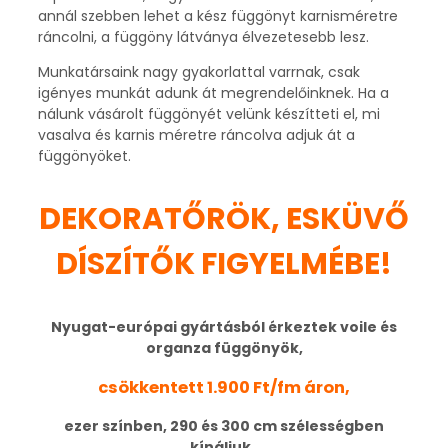
annál szebben lehet a kész függönyt karnisméretre
ráncolni, a függöny látványa élvezetesebb lesz.
Munkatársaink nagy gyakorlattal varrnak, csak
igényes munkát adunk át megrendelőinknek. Ha a
nálunk vásárolt függönyét velünk készítteti el, mi
vasalva és karnis méretre ráncolva adjuk át a
függönyöket.
DEKORATŐRÖK, ESKÜVŐ
DÍSZÍTŐK FIGYELMÉBE!
Nyugat-európai gyártásból érkeztek voile és
organza függönyök,
csökkentett 1.900 Ft/fm áron,
ezer színben, 290 és 300 cm szélességben
kínáljuk.