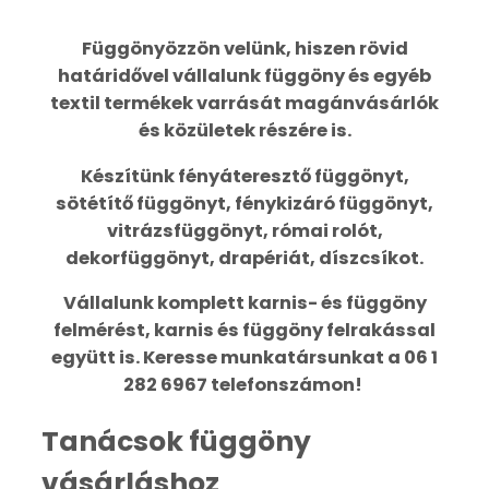
Függönyözzön velünk, hiszen rövid
határidővel vállalunk függöny és egyéb
textil termékek varrását magánvásárlók
és közületek részére is.
Készítünk fényáteresztő függönyt,
sötétítő függönyt, fénykizáró függönyt,
vitrázsfüggönyt, római rolót,
dekorfüggönyt, drapériát, díszcsíkot.
Vállalunk komplett karnis- és függöny
felmérést, karnis és függöny felrakással
együtt is. Keresse munkatársunkat a 06 1
282 6967 telefonszámon!
Tanácsok függöny
vásárláshoz