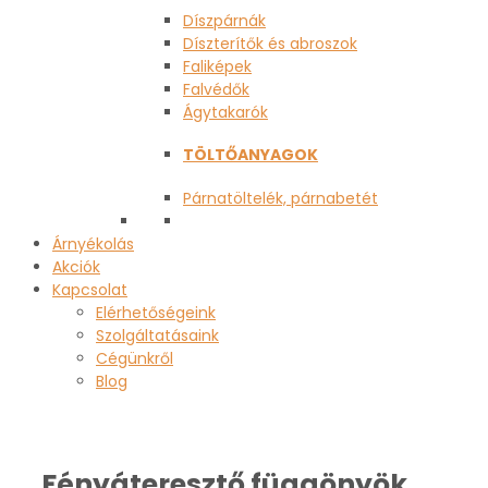
Díszpárnák
Díszterítők és abroszok
Faliképek
Falvédők
Ágytakarók
TÖLTŐANYAGOK
Párnatöltelék, párnabetét
Árnyékolás
Akciók
Kapcsolat
Elérhetőségeink
Szolgáltatásaink
Cégünkről
Blog
Fényáteresztő függönyök