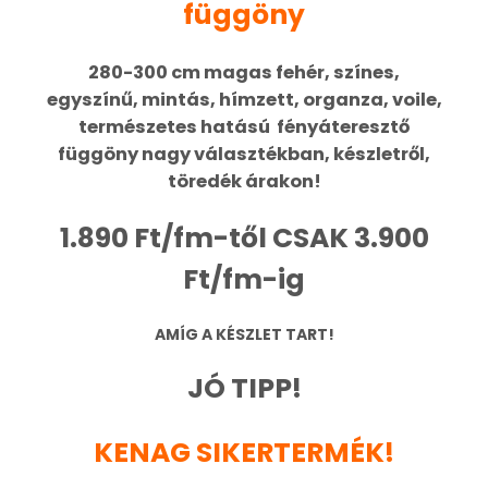
függöny
280-300 cm magas
fehér, színes,
egyszínű, mintás, hímzett, organza, voile,
természetes hatású fényáteresztő
függöny nagy választékban, készletről,
töredék árakon!
1.890 Ft/fm-től CSAK 3.900
Ft/fm-ig
AMÍG A KÉSZLET TART!
JÓ TIPP!
KENAG SIKERTERMÉK!