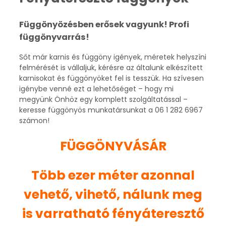
Függönyözésben erősek vagyunk! Profi
függönyvarrás!
Sőt már karnis és függöny igények, méretek helyszíni
felmérését is vállaljuk, kérésre az általunk elkészített
karnisokat és függönyöket fel is tesszük. Ha szívesen
igénybe venné ezt a lehetőséget – hogy mi
megyünk Önhöz egy komplett szolgáltatással –
keresse függönyös munkatársunkat a 06 1 282 6967
számon!
FÜGGÖNYVÁSÁR
Több ezer méter
azonnal
vehető, vihető, nálunk meg
is varratható
fényáteresztő