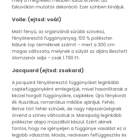
mely a megfelelő miliőben luxus érzetet ad.
Esküvőkön mutatós dekoráció. Ezer színben kínáljuk.
Voile: (ejtsd: voál)
Matt fényű, az organzánál sűrűbb szövésű,
fényáteresztő függönyanyag. 100 % poliészter.
Nálunk top terméknek számít – mert a 300 cm
magas változata, melynek a súlyát az aljára illesztett
ólomzsinór adja – csak 1.790 Ft.
Jacquard (ejtsd: zsakard)
A jacquard fényáteresztő függönyöket leginkább
csipkefüggönyként emlegetjük, mivel hasonlítanak a
kézzel horgolt függönyökre, csipkékre. Újra fénykorát
éli. Rusztikus, romantikus miliőbe ajánljuk. Fehér,
illetve tört fehér színűek, de nagy népszerűségnek
örvend a színes változatuk is. Manapság leginkább
poliészter alapú műszálból készül. Ezért akinek
fontos, hogy ne igényeljen a függönye vasalást ez a
legjobb választás. Mosás, nedvesen felfüggesztés és