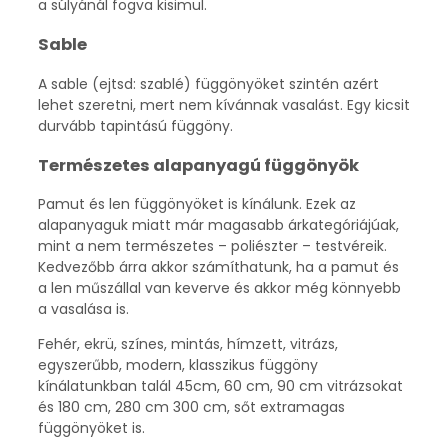
a súlyánál fogva kisimul.
Sable
A sable (ejtsd: szablé) függönyöket szintén azért
lehet szeretni, mert nem kívánnak vasalást. Egy kicsit
durvább tapintású függöny.
Természetes alapanyagú függönyök
Pamut és len függönyöket is kínálunk. Ezek az
alapanyaguk miatt már magasabb árkategóriájúak,
mint a nem természetes – poliészter – testvéreik.
Kedvezőbb árra akkor számíthatunk, ha a pamut és
a len műszállal van keverve és akkor még könnyebb
a vasalása is.
Fehér, ekrü, színes, mintás, hímzett, vitrázs,
egyszerűbb, modern, klasszikus függöny
kínálatunkban talál 45cm, 60 cm, 90 cm vitrázsokat
és 180 cm, 280 cm 300 cm, sőt extramagas
függönyöket is.