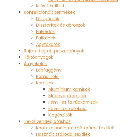
Kilós textilturi
Konfekcionált termékek
Díszpárnák
Díszterítők és abroszok
Falvédők
Faliképek
Ágytakarók
Rojtok, bojtok, paszományok
Töltőanyagok
Árnyékolás
Lapfüggöny
Római roló
Karnisok
Alumínium karnisok
Műanyag karnisok
Fém- és fa rúdkarnisok
Kávéházi kollekció
Kiegészítők
Textil vendéglátáshoz
Konfekcionálható méteráras textilek
Használt szállodai textilek