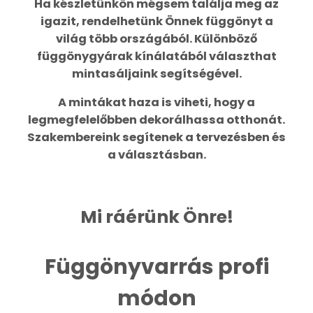
Ha készletünkön mégsem találja meg az
igazit, rendelhetünk Önnek függönyt a
világ több országából. Különböző
függönygyárak kínálatából választhat
mintasáljaink segítségével.
A mintákat haza is viheti, hogy a
legmegfelelőbben dekorálhassa otthonát.
Szakembereink segítenek a tervezésben és
a választásban.
Mi ráérünk Önre!
Függönyvarrás profi
módon