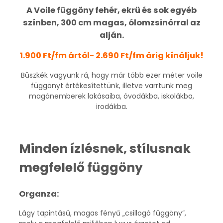
A Voile függöny fehér, ekrü és sok egyéb
színben, 300 cm magas, ólomzsinórral az
alján.
1.900 Ft/fm ártól- 2.690 Ft/fm árig kínáljuk!
Büszkék vagyunk rá, hogy már több ezer méter voile
függönyt értékesítettünk, illetve varrtunk meg
magánemberek lakásaiba, óvodákba, iskolákba,
irodákba.
Minden ízlésnek, stílusnak
megfelelő függöny
Organza:
Lágy tapintású, magas fényű „csillogó függöny”,