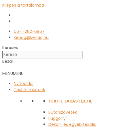
Kilépés a tartalomba
06-1-282-6967
kenag@kenag.hu
Keresés
Bezár
MENU
MENU
Nyitóoldal
Textilkínálatunk
TEXTIL, LAKÁSTEXTIL
Bútorszövetek
Függöny
Dekor- és egyéb textília