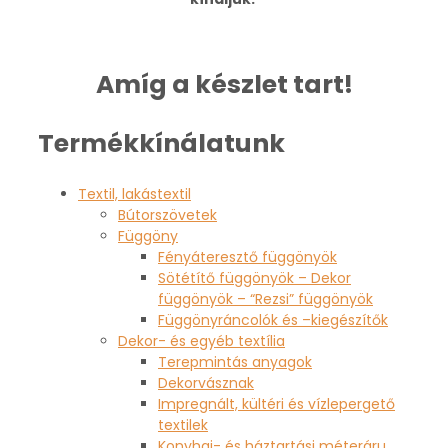
Amíg a készlet tart!
Termékkínálatunk
Textil, lakástextil
Bútorszövetek
Függöny
Fényáteresztő függönyök
Sötétítő függönyök – Dekor
függönyök – “Rezsi” függönyök
Függönyráncolók és –kiegészítők
Dekor- és egyéb textília
Terepmintás anyagok
Dekorvásznak
Impregnált, kültéri és vízlepergető
textilek
Konyhai- és háztartási méteráru