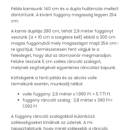
Példa karnisunk: 140 cm és a dupla hullámzás mellett
döntöttünk. A kívánt függöny magasság legyen 254
cm.
A karnis duplája 280 cm, tehát 2,9 méter függönyt
veszünk (a + 10 cm a szegésre kell) ebből a 300 cm
magas függönyből mely magasságot majd 254 cm-
re igazítjuk. Természetesen fent vágjuk le a
felesleget, hogy alul az ólomzsinór megmaradjon.
Felülre teszünk 5 cm széles ráncoló szalagot,
melynek segítségével egyenletes ráncolást kapunk.
Költségeink a fenti példa és az akciós voile
termékünk esetén, munkadíj nélkül:
voile függöny: 2,9 méter x 1.990 Ft = 5.771 Ft
függöny ráncoló szalag : 2,8 méter x 390 Ft=
1.092 Ft
A függöny ráncoló szalagokból különböző
szélességűeket kínálnak az üzletek. A mi
tapasztalatunk, hogy minél szélesebb a ráncoló,