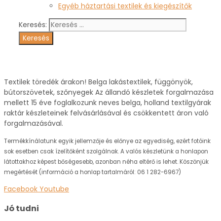
Egyéb háztartási textilek és kiegészítők
Keresés:
Textilek töredék árakon! Belga lakástextilek, függönyök,
bútorszövetek, szőnyegek Az állandó készletek forgalmazása
mellett 15 éve foglalkozunk neves belga, holland textilgyárak
raktár készleteinek felvásárlásával és csökkentett áron való
forgalmazásával.
Termékkínálatunk egyik jellemzője és előnye az egyediség, ezért fotóink
sok esetben csak ízelítőként szolgálnak. A valós készletünk a honlapon
látottakhoz képest bőségesebb, azonban néha eltérő is lehet. Köszönjük
megértését (információ a honlap tartalmáról: 06 1 282-6967)
Facebook
Youtube
Jó tudni