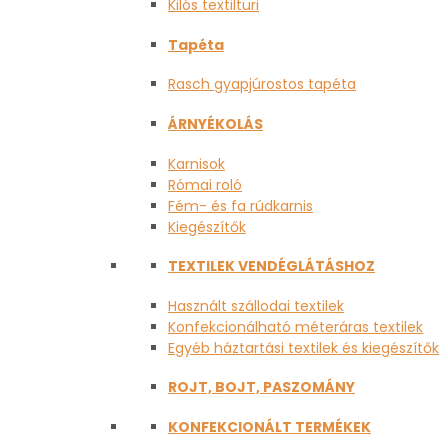
Kilós textilturi
Tapéta
Rasch gyapjúrostos tapéta
ÁRNYÉKOLÁS
Karnisok
Római roló
Fém- és fa rúdkarnis
Kiegészítők
TEXTILEK VENDÉGLÁTÁSHOZ
Használt szállodai textilek
Konfekcionálható méteráras textilek
Egyéb háztartási textilek és kiegészítők
ROJT, BOJT, PASZOMÁNY
KONFEKCIONÁLT TERMÉKEK