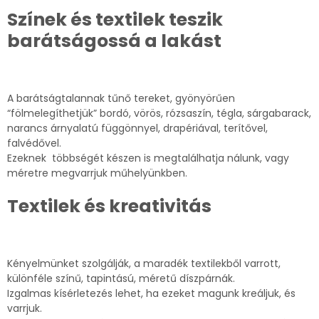
Színek és textilek teszik
barátságossá a lakást
A barátságtalannak tűnő tereket, gyönyörűen
“fölmelegíthetjük” bordó, vörös, rózsaszín, tégla, sárgabarack,
narancs árnyalatú függönnyel, drapériával, terítővel,
falvédővel.
Ezeknek többségét készen is megtalálhatja nálunk, vagy
méretre megvarrjuk műhelyünkben.
Textilek és kreativitás
Kényelmünket szolgálják, a maradék textilekből varrott,
különféle színű, tapintású, méretű díszpárnák.
Izgalmas kísérletezés lehet, ha ezeket magunk kreáljuk, és
varrjuk.