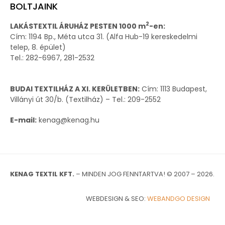
BOLTJAINK
2
LAKÁSTEXTIL ÁRUHÁZ PESTEN 1000 m
-en:
Cím: 1194 Bp., Méta utca 31. (Alfa Hub-19 kereskedelmi
telep, 8. épület)
Tel.: 282-6967, 281-2532
BUDAI TEXTILHÁZ A XI. KERÜLETBEN:
Cím: 1113 Budapest,
Villányi út 30/b. (Textilház) – Tel.: 209-2552
E-mail:
kenag@kenag.hu
KENAG TEXTIL KFT.
– MINDEN JOG FENNTARTVA! © 2007 – 2026.
WEBDESIGN & SEO:
WEBANDGO DESIGN