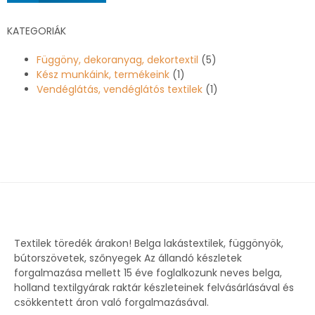
KATEGORIÁK
Függöny, dekoranyag, dekortextil
(5)
Kész munkáink, termékeink
(1)
Vendéglátás, vendéglátós textilek
(1)
Textilek töredék árakon! Belga lakástextilek, függönyök,
bútorszövetek, szőnyegek Az állandó készletek
forgalmazása mellett 15 éve foglalkozunk neves belga,
holland textilgyárak raktár készleteinek felvásárlásával és
csökkentett áron való forgalmazásával.