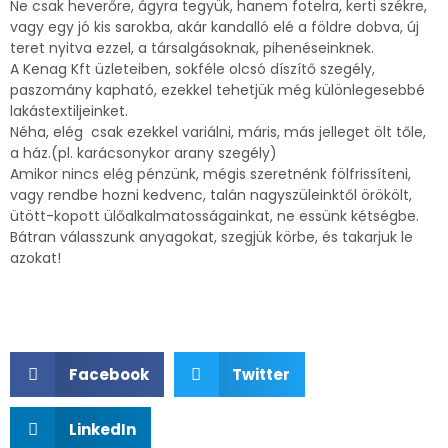
Ne csak heverőre, ágyra tegyük, hanem fotelra, kerti székre,
vagy egy jó kis sarokba, akár kandalló elé a földre dobva, új
teret nyitva ezzel, a társalgásoknak, pihenéseinknek.
A Kenag Kft üzleteiben, sokféle olcsó díszítő szegély,
paszomány kapható, ezekkel tehetjük még különlegesebbé
lakástextiljeinket.
Néha, elég csak ezekkel variálni, máris, más jelleget ölt tőle,
a ház.(pl. karácsonykor arany szegély)
Amikor nincs elég pénzünk, mégis szeretnénk fölfrissíteni,
vagy rendbe hozni kedvenc, talán nagyszüleinktől örökölt,
ütött-kopott ülőalkalmatosságainkat, ne essünk kétségbe.
Bátran válasszunk anyagokat, szegjük körbe, és takarjuk le
azokat!
Facebook
Twitter
LinkedIn