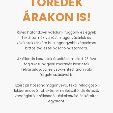
TÖREDÉK
ÁRAKON IS!
Rövid határidővel vállalunk függöny és egyéb
textil termék varrást magánvásárlók és
közületek részére is, a legnagyobb kényelmet
biztosítva ezzel vásárlóink számára.
Az állandó készletek árusítása mellett 25 éve
foglalkozunk gyári maradék készletek
felvásárlásával és csökkentett áron való
forgalmazásával is.
Ezért jár hozzánk magánvevő, textil feldolgozó,
lakberendező, ruha-és jelmezkészítő, díszletező,
vendéglátó, szállásadó, táskakészítő és kárpitos
egyaránt.