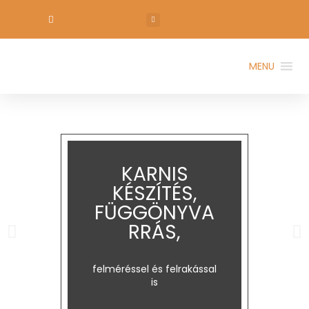
MENU
KARNIS
KÉSZÍTÉS,
FÜGGÖNYVA
RRÁS,
felméréssel és felrakással
is