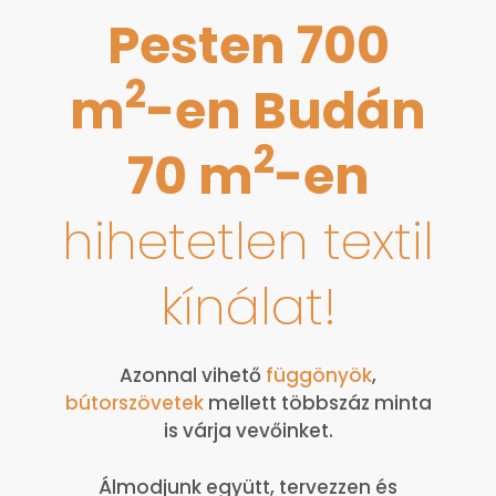
Pesten 700
2
m
-en Budán
2
70 m
-en
hihetetlen textil
kínálat!
Azonnal vihető
függönyök
,
bútorszövetek
mellett többszáz minta
is várja vevőinket.
Álmodjunk együtt, tervezzen és