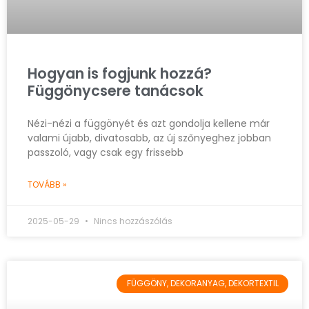
Hogyan is fogjunk hozzá?
Függönycsere tanácsok
Nézi-nézi a függönyét és azt gondolja kellene már
valami újabb, divatosabb, az új szőnyeghez jobban
passzoló, vagy csak egy frissebb
TOVÁBB »
2025-05-29
Nincs hozzászólás
FÜGGÖNY, DEKORANYAG, DEKORTEXTIL