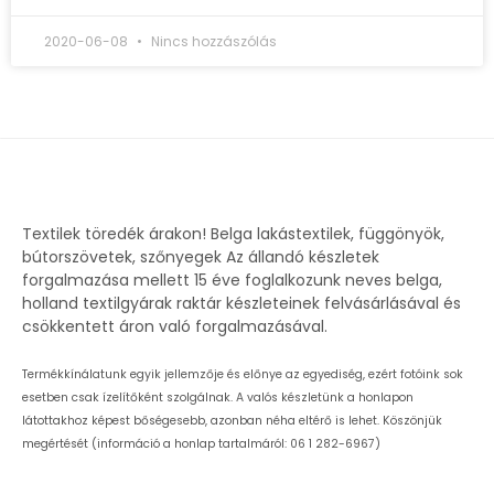
2020-06-08
Nincs hozzászólás
Textilek töredék árakon! Belga lakástextilek, függönyök,
bútorszövetek, szőnyegek Az állandó készletek
forgalmazása mellett 15 éve foglalkozunk neves belga,
holland textilgyárak raktár készleteinek felvásárlásával és
csökkentett áron való forgalmazásával.
Termékkínálatunk egyik jellemzője és előnye az egyediség, ezért fotóink sok
esetben csak ízelítőként szolgálnak. A valós készletünk a honlapon
látottakhoz képest bőségesebb, azonban néha eltérő is lehet. Köszönjük
megértését (információ a honlap tartalmáról: 06 1 282-6967)