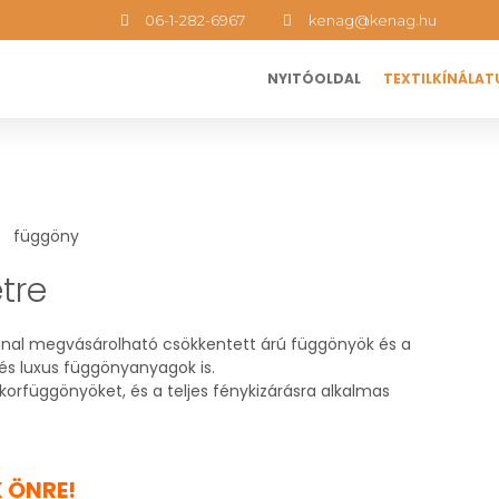
06-1-282-6967
kenag@kenag.hu
NYITÓOLDAL
TEXTILKÍNÁLAT
tre
nal megvásárolható csökkentett árú függönyök és a
és luxus függönyanyagok is.
orfüggönyöket, és a teljes fénykizárásra alkalmas
 ÖNRE!