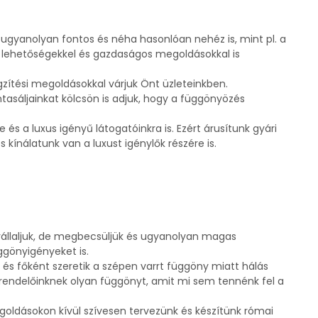
ugyanolyan fontos és néha hasonlóan nehéz is, mint pl. a
ív lehetőségekkel és gazdaságos megoldásokkal is
zítési megoldásokkal várjuk Önt üzleteinkben.
tasáljainkat kölcsön is adjuk, hogy a függönyözés
és a luxus igényű látogatóinkra is. Ezért árusítunk gyári
kínálatunk van a luxust igénylők részére is.
állaljuk, de megbecsüljük és ugyanolyan magas
ggönyigényeket is.
és főként szeretik a szépen varrt függöny miatt hálás
rendelőinknek olyan függönyt, amit mi sem tennénk fel a
ldásokon kívül szívesen tervezünk és készítünk római