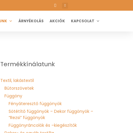
UNK
ÁRNYÉKOLÁS
AKCIÓK
KAPCSOLAT
Termékkínálatunk
Textil, lakástextil
Bútorszövetek
Függöny
Fényáteresztő függönyök
Sötétítő függönyök – Dekor függönyök –
“Rezsi” függönyök
Függönyráncolók és –kiegészítők