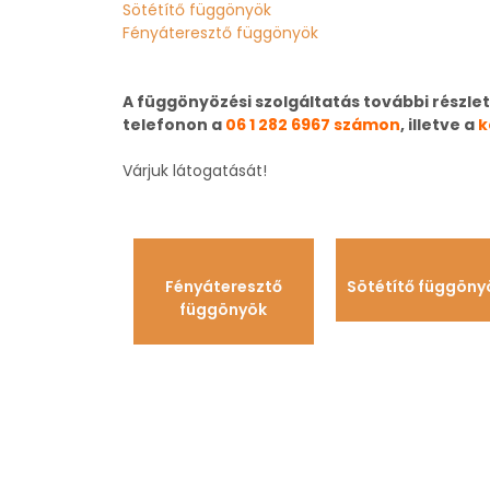
Sötétítő függönyök
Fényáteresztő függönyök
A függönyözési szolgáltatás további részle
telefonon a
06 1 282 6967 számon
, illetve a
k
Várjuk látogatását!
Fényáteresztő
Sötétítő függöny
függönyök
Fényáteresztők 
Függönyök kész
Színvona
Kena
Eze
Van