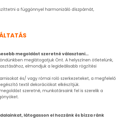
zíttetni a függönnyel harmonizáló díszpárnát,
GÁLTATÁS
esebb megoldást szeretné választani…
röndünkben meglátogatjuk Önt. A helyszínen ötletelünk,
sztásához, elmondjuk a legideálisabb rögzítési
karnisokat és/ vagy római roló szerkezeteket, a megfelelő
gészítő textil dekorációkat elkészítjük.
egoldást szeretné, munkatársaink fel is szerelik a
gönyöket.
ldalainkat, látogasson el hozzánk és bízza ránk