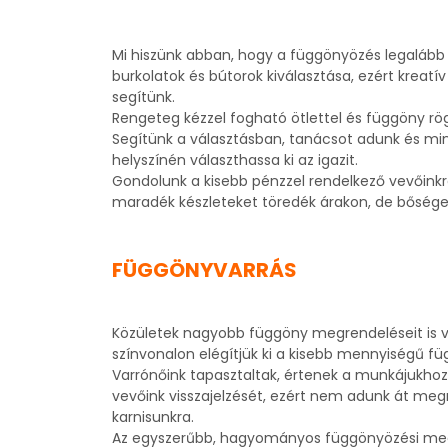
Mi hiszünk abban, hogy a függönyözés legalább 
burkolatok és bútorok kiválasztása, ezért kreat
segítünk.
Rengeteg kézzel fogható ötlettel és függöny rög
Segítünk a választásban, tanácsot adunk és min
helyszínén választhassa ki az igazit.
Gondolunk a kisebb pénzzel rendelkező vevőinkre 
maradék készleteket töredék árakon, de bőséges 
FÜGGÖNYVARRÁS
Közületek nagyobb függöny megrendeléseit is v
színvonalon elégítjük ki a kisebb mennyiségű fü
Varrónőink tapasztaltak, értenek a munkájukhoz 
vevőink visszajelzését, ezért nem adunk át meg
karnisunkra.
Az egyszerűbb, hagyományos függönyözési mego