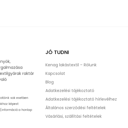
JÓ TUDNI
önyök,
Kenag lakástextil – Rólunk
orgalmazása
extilgyárak raktár
Kapcsolat
való
Blog
Adatkezelési tájékoztató
fotóink sok esetben
Adatkezelési tájékoztató hírlevélhez
takhoz képest
Általános szerződési feltételek
 (információ a honlap
Vásárlási, szállítási feltételek