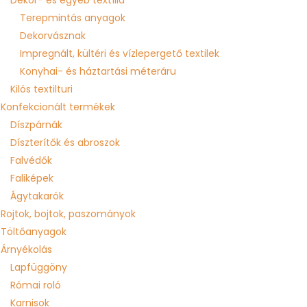
Dekor- és egyéb textília
Terepmintás anyagok
Dekorvásznak
Impregnált, kültéri és vízlepergető textilek
Konyhai- és háztartási méteráru
Kilós textilturi
Konfekcionált termékek
Díszpárnák
Díszterítők és abroszok
Falvédők
Faliképek
Ágytakarók
Rojtok, bojtok, paszományok
Töltőanyagok
Árnyékolás
Lapfüggöny
Római roló
Karnisok