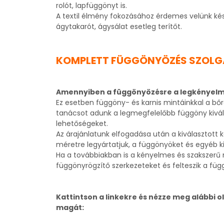
rolót, lapfüggönyt is.
A textil élmény fokozásához érdemes velünk kés
ágytakarót, ágysálat esetleg terítőt.
KOMPLETT FÜGGÖNYÖZÉS SZOL
Amennyiben a függönyözésre a legkényelm
Ez esetben függöny- és karnis mintáinkkal a bő
tanácsot adunk a legmegfelelőbb függöny kivála
lehetőségeket.
Az árajánlatunk elfogadása után a kiválasztott 
méretre legyártatjuk, a függönyöket és egyéb kie
Ha a továbbiakban is a kényelmes és szakszerű m
függönyrögzítő szerkezeteket és felteszik a füg
Kattintson a linkekre és nézze meg alábbi o
magát: