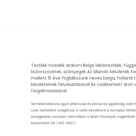
Textilek töredék árakon! Belga lakástextilek, függ
bútorszövetek, szőnyegek Az állandó készletek f
mellett 15 éve foglalkozunk neves belga, holland t
készleteinek felvásárlásával és csökkentett áron 
forgalmazásával.
Termékkínálatunk egyik jellemzője és előnye az egyediség, ezért 
csak ízelítőként szolgálnak. A valós készletünk a honlapon látot
bőségesebb, azonban néha eltérő is lehet. Köszönjük megértését
tartalmáról: 06 1 282-6967)