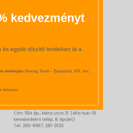
0% kedvezményt
s egyéb díszítő textileken át a
ben érvényes
(Kenag Textil – Budapest, XIX. ker.,
BOLTJAINK
n felvenni.
2
LAKÁSTEXTIL ÁRUHÁZ PESTEN 1000 m
-
en:
Cím: 1194 Bp., Méta utca 31. (Alfa Hub-19
kereskedelmi telep, 8. épület)
Tel.: 282-6967, 281-2532