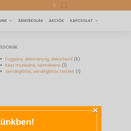
UNK
ÁRNYÉKOLÁS
AKCIÓK
KAPCSOLAT
TEGORIÁK
Függöny, dekoranyag, dekortextil
(5)
Kész munkáink, termékeink
(1)
Vendéglátás, vendéglátós textilek
(1)
×
etünkben!