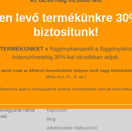
Az olcsó még olcsóbb lett!
ten levő termékünkre 3
LinkedIn
biztosítunk!
N TERMÉKÜNKET
a függönykampótól a függönyökön é
bútorszövetekig 30%-kal olcsóbban adjuk.
 az akció csak az Alfahub kereskedelmi telepen levő nagy üzletünk
Méta utca 31., 8. ép.)
JÓ TUDNI
dőtartama alatt a mintasálakról történő rendeléseket nem áll módunkba
önyök,
Kenag lakástextil – Rólunk
orgalmazása
extilgyárak raktár
Kapcsolat
való
Blog
Adatkezelési tájékoztató